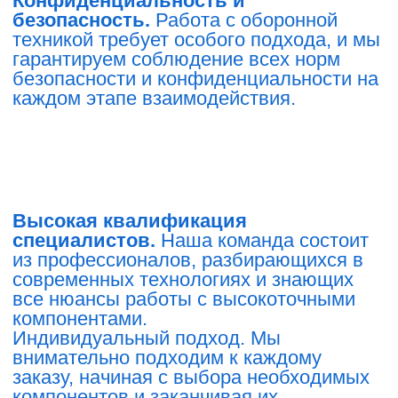
компонентами.
Индивидуальный подход. Мы
внимательно подходим к каждому
заказу, начиная с выбора необходимых
компонентов и заканчивая их
интеграцией в ваши технологические
процессы.
Надежные партнёры.
Мы сотрудничаем
с ведущими отечественными и
зарубежными производителями, что
позволяет нам предлагать продукцию
самого высокого качества.
Мы знаем, насколько важны для вас
надёжность и точность. Мы гарантируем,
что с нами вы получите не только
качественные компоненты, но и
уверенность в их безопасности и
соответствии всем требованиям.
Ваши данные и информация о заказах
защищены в полном объёме. В нашей
компании приняты строгие меры по
соблюдению конфиденциальности.