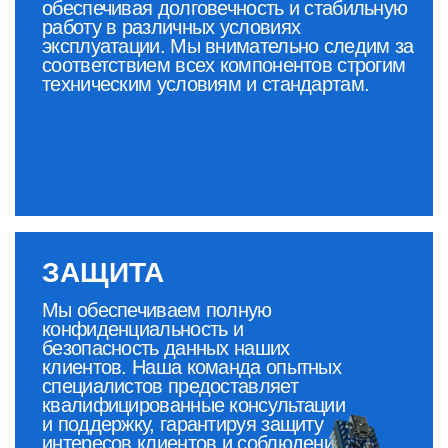
+7 (936) 125-62-78
ЮРИДИЧЕСКАЯ
ИНФОРМАЦИЯ
ИНН - 5027328888
ОГРН - 1245000060271
Адрес - 140060, Московская обл., г/о
Люберцы, рп Октябрьский,
ул.Советская, стр.16, помещение 2
МЕНЮ
О компании