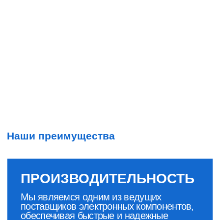
УНИКАЛЬНОСТЬ
Благодаря партнерским отношениям
с надежными производителями, мы
можем предложить редкие продукты,
которые отвечают индивидуальным
требованиям наших клиентов.
НАДЕЖНОСТЬ
Мы осуществляем тщательный отбор
продукции, что гарантирует высокое
качество и надежность, необходимые
для успешной работы наших клиентов в
критически важных отраслях.