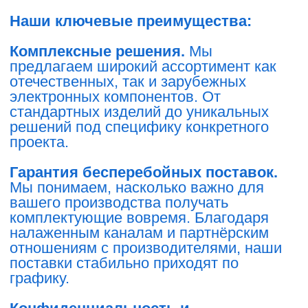
решений под специфику конкретного
проекта.
Гарантия бесперебойных поставок.
Мы понимаем, насколько важно для
вашего производства получать
комплектующие вовремя. Благодаря
налаженным каналам и партнёрским
отношениям с производителями, наши
поставки стабильно приходят по
графику.
Конфиденциальность и
безопасность.
Работа с оборонной
техникой требует особого подхода, и мы
гарантируем соблюдение всех норм
безопасности и конфиденциальности на
каждом этапе взаимодействия.
Высокая квалификация
специалистов.
Наша команда состоит
из профессионалов, разбирающихся в
современных технологиях и знающих
все нюансы работы с высокоточными