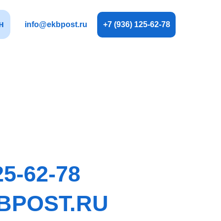
н
info@ekbpost.ru
+7 (936) 125-62-78
25-62-78
BPOST.RU